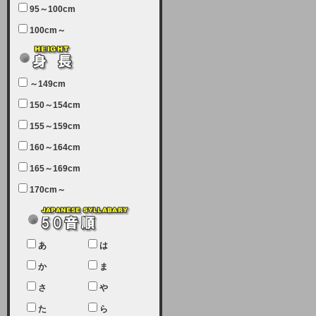
95～100cm
7月5日（土曜日）午前7：00から午
100cm～
前11：30（予定）でサーバーメン
テナンスを実施します。ユーザー様
にはご迷惑をおかけしますがご理解
いただけます様、宜しくお願い致し
～149cm
ます。
150～154cm
2024-03-19 (火)
155～159cm
【クレジットカード決済について
②】
160～164cm
165～169cm
現在、クレジットカード決済はJCB
のみになっております。大変ご迷惑
170cm～
をお掛けします。銀行振込、ビット
キャシュでの決済は可能ですので、
宜しくお願い致します。
2024-02-23 (金)
あ
は
【クレジットカード決済について】
か
ま
只今、クレジットカード会社の都合
さ
や
により決済ができない状況です。
た
ら