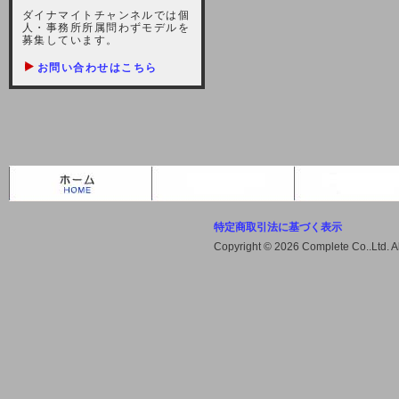
しますが、宜しくお願い致します。
ダイナマイトチャンネルでは個
人・事務所所属問わずモデルを
2021-10-22 (金)
募集しています。
【サーバー不具合のお詫び】
お問い合わせはこちら
2021/10/7に起きました地震によ
り、サーバーに過大な問題が生じ、
会員様にはご迷惑をお掛けしました
ことをお詫びいたします。また、サ
ーバー復旧はいたしましたが、未だ
不安定な状況もあります。会員様に
は、ご不便をお掛けしますが宜しく
お願い申し上げます。
特定商取引法に基づく表示
2021-08-30 (月)
Copyright © 2026 Complete Co..Ltd. 
【サーバーメンテナンスのお知ら
せ】
2021年9月11日（土曜日）午前8：
00から午前11：00（予定）までサ
ーバーメンテナンス作業を行います
ので、アクセスができなくなりま
す。ユーザー様には大変ご迷惑をお