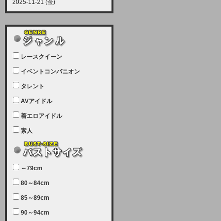
2025-11-21 (金)
【サーバーメンテナンス実施につい
て】
12月21日（日曜日）午前9：00か
ら午前11：00（予定）でサーバー
レースクイーン
メンテナンスを実施します。ユーザ
ー様にはご迷惑をおかけしますがご
イベントコンパニオン
理解いただけます様、宜しくお願い
タレント
致します。
AVアイドル
2025-07-05 (土)
【サーバーメンテナンス完了のお知
着エロアイドル
らせ】
素人
本日、サーバーメンテナンスのため
ユーザー様には大変ご迷惑をおかけ
しました。無事、メンテナンスが完
～79cm
了しました。今後とも宜しくお願い
80～84cm
致します。
2025-06-11 (水)
85～89cm
【サーバーメンテナンス実施につい
90～94cm
て】