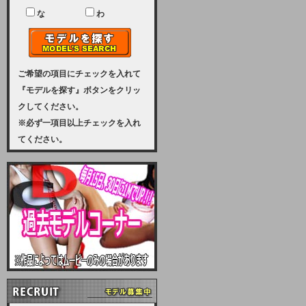
ユーザー様には、大変ご迷惑をおか
けいたしまして申し訳ございませ
な
わ
ん。
2023-08-31 (木)
【サーバーメンテナンス実施のお知
らせ】
ご希望の項目にチェックを入れて
『モデルを探す』ボタンをクリッ
2023年 9月10日（日曜日）午前8：
クしてください。
30から午前11：00（予定）まで、
※必ず一項目以上チェックを入れ
サーバーメンテナンスを実施いたし
てください。
ます。その為、アクセスはできませ
ん。会員様には、ご迷惑をお掛けし
ますが、ご理解の程を宜しくお願い
致します。
2022-09-01 (木)
【サーバーメンテナンスのお知ら
せ】
9月10日（土曜日）AM6：00から
AM8：00（予定）サーバーメンテ
ナンスを致します。ご迷惑をおかけ