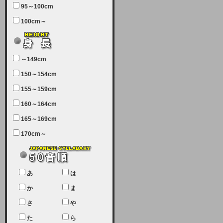
95～100cm
7月5日（土曜日）午前7：00から午
100cm～
前11：30（予定）でサーバーメン
テナンスを実施します。ユーザー様
にはご迷惑をおかけしますがご理解
いただけます様、宜しくお願い致し
～149cm
ます。
150～154cm
2024-03-19 (火)
155～159cm
【クレジットカード決済について
②】
160～164cm
165～169cm
現在、クレジットカード決済はJCB
のみになっております。大変ご迷惑
170cm～
をお掛けします。銀行振込、ビット
キャシュでの決済は可能ですので、
宜しくお願い致します。
2024-02-23 (金)
あ
は
【クレジットカード決済について】
か
ま
只今、クレジットカード会社の都合
さ
や
により決済ができない状況です。
た
ら