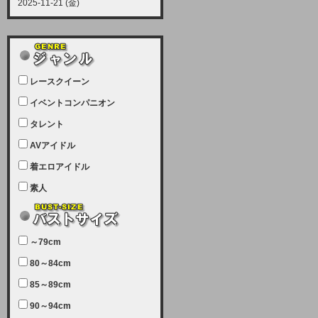
2025-11-21 (金)
【サーバーメンテナンス実施につい
て】
12月21日（日曜日）午前9：00か
ら午前11：00（予定）でサーバー
レースクイーン
メンテナンスを実施します。ユーザ
ー様にはご迷惑をおかけしますがご
イベントコンパニオン
理解いただけます様、宜しくお願い
タレント
致します。
AVアイドル
2025-07-05 (土)
【サーバーメンテナンス完了のお知
着エロアイドル
らせ】
素人
本日、サーバーメンテナンスのため
ユーザー様には大変ご迷惑をおかけ
しました。無事、メンテナンスが完
～79cm
了しました。今後とも宜しくお願い
80～84cm
致します。
2025-06-11 (水)
85～89cm
【サーバーメンテナンス実施につい
90～94cm
て】