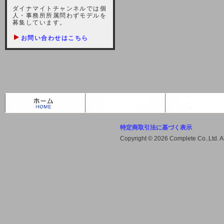
しますが、宜しくお願い致します。
ダイナマイトチャンネルでは個
人・事務所所属問わずモデルを
2021-10-22 (金)
募集しています。
【サーバー不具合のお詫び】
お問い合わせはこちら
2021/10/7に起きました地震によ
り、サーバーに過大な問題が生じ、
会員様にはご迷惑をお掛けしました
ことをお詫びいたします。また、サ
ーバー復旧はいたしましたが、未だ
不安定な状況もあります。会員様に
は、ご不便をお掛けしますが宜しく
お願い申し上げます。
特定商取引法に基づく表示
2021-08-30 (月)
Copyright © 2026 Complete Co..Ltd. 
【サーバーメンテナンスのお知ら
せ】
2021年9月11日（土曜日）午前8：
00から午前11：00（予定）までサ
ーバーメンテナンス作業を行います
ので、アクセスができなくなりま
す。ユーザー様には大変ご迷惑をお