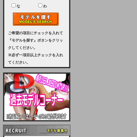
ユーザー様には、大変ご迷惑をおか
けいたしまして申し訳ございませ
な
わ
ん。
2023-08-31 (木)
【サーバーメンテナンス実施のお知
らせ】
ご希望の項目にチェックを入れて
『モデルを探す』ボタンをクリッ
2023年 9月10日（日曜日）午前8：
クしてください。
30から午前11：00（予定）まで、
※必ず一項目以上チェックを入れ
サーバーメンテナンスを実施いたし
てください。
ます。その為、アクセスはできませ
ん。会員様には、ご迷惑をお掛けし
ますが、ご理解の程を宜しくお願い
致します。
2022-09-01 (木)
【サーバーメンテナンスのお知ら
せ】
9月10日（土曜日）AM6：00から
AM8：00（予定）サーバーメンテ
ナンスを致します。ご迷惑をおかけ