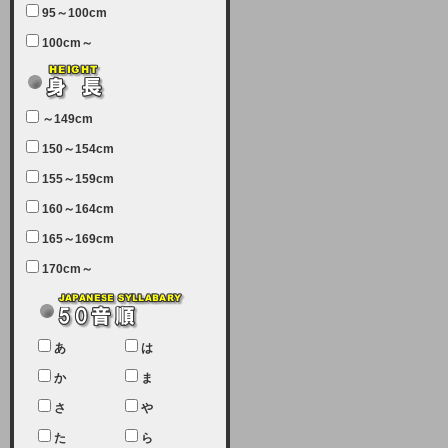
95～100cm
7月5日（土曜日）午前7：00から午
100cm～
前11：30（予定）でサーバーメン
テナンスを実施します。ユーザー様
にはご迷惑をおかけしますがご理解
いただけます様、宜しくお願い致し
～149cm
ます。
150～154cm
2024-03-19 (火)
155～159cm
【クレジットカード決済について
②】
160～164cm
165～169cm
現在、クレジットカード決済はJCB
のみになっております。大変ご迷惑
170cm～
をお掛けします。銀行振込、ビット
キャシュでの決済は可能ですので、
宜しくお願い致します。
2024-02-23 (金)
あ
は
【クレジットカード決済について】
か
ま
只今、クレジットカード会社の都合
さ
や
により決済ができない状況です。
た
ら