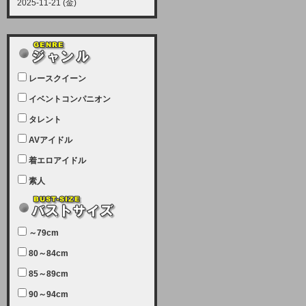
2025-11-21 (金)
【サーバーメンテナンス実施につい
て】
12月21日（日曜日）午前9：00か
ら午前11：00（予定）でサーバー
レースクイーン
メンテナンスを実施します。ユーザ
ー様にはご迷惑をおかけしますがご
イベントコンパニオン
理解いただけます様、宜しくお願い
タレント
致します。
AVアイドル
2025-07-05 (土)
【サーバーメンテナンス完了のお知
着エロアイドル
らせ】
素人
本日、サーバーメンテナンスのため
ユーザー様には大変ご迷惑をおかけ
しました。無事、メンテナンスが完
～79cm
了しました。今後とも宜しくお願い
80～84cm
致します。
2025-06-11 (水)
85～89cm
【サーバーメンテナンス実施につい
90～94cm
て】