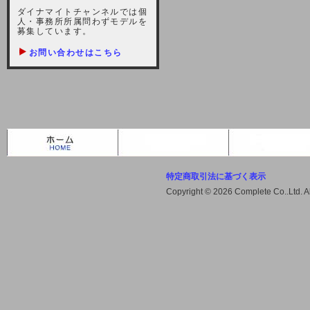
しますが、宜しくお願い致します。
ダイナマイトチャンネルでは個
人・事務所所属問わずモデルを
2021-10-22 (金)
募集しています。
【サーバー不具合のお詫び】
お問い合わせはこちら
2021/10/7に起きました地震によ
り、サーバーに過大な問題が生じ、
会員様にはご迷惑をお掛けしました
ことをお詫びいたします。また、サ
ーバー復旧はいたしましたが、未だ
不安定な状況もあります。会員様に
は、ご不便をお掛けしますが宜しく
お願い申し上げます。
特定商取引法に基づく表示
2021-08-30 (月)
Copyright © 2026 Complete Co..Ltd. 
【サーバーメンテナンスのお知ら
せ】
2021年9月11日（土曜日）午前8：
00から午前11：00（予定）までサ
ーバーメンテナンス作業を行います
ので、アクセスができなくなりま
す。ユーザー様には大変ご迷惑をお