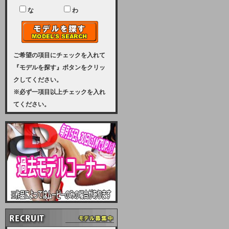
ユーザー様には、大変ご迷惑をおか
けいたしまして申し訳ございませ
な
わ
ん。
2023-08-31 (木)
【サーバーメンテナンス実施のお知
らせ】
ご希望の項目にチェックを入れて
『モデルを探す』ボタンをクリッ
2023年 9月10日（日曜日）午前8：
クしてください。
30から午前11：00（予定）まで、
※必ず一項目以上チェックを入れ
サーバーメンテナンスを実施いたし
てください。
ます。その為、アクセスはできませ
ん。会員様には、ご迷惑をお掛けし
ますが、ご理解の程を宜しくお願い
致します。
2022-09-01 (木)
【サーバーメンテナンスのお知ら
せ】
9月10日（土曜日）AM6：00から
AM8：00（予定）サーバーメンテ
ナンスを致します。ご迷惑をおかけ