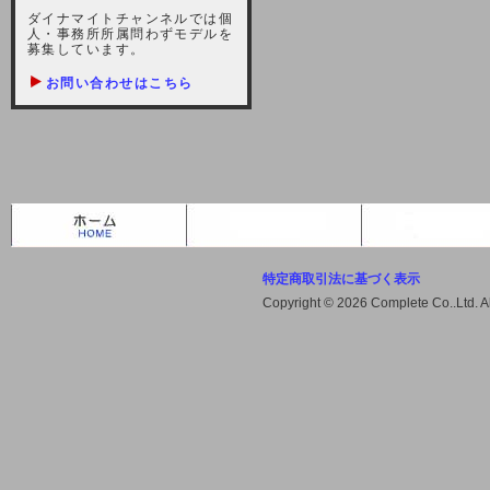
しますが、宜しくお願い致します。
ダイナマイトチャンネルでは個
人・事務所所属問わずモデルを
2021-10-22 (金)
募集しています。
【サーバー不具合のお詫び】
お問い合わせはこちら
2021/10/7に起きました地震によ
り、サーバーに過大な問題が生じ、
会員様にはご迷惑をお掛けしました
ことをお詫びいたします。また、サ
ーバー復旧はいたしましたが、未だ
不安定な状況もあります。会員様に
は、ご不便をお掛けしますが宜しく
お願い申し上げます。
特定商取引法に基づく表示
2021-08-30 (月)
Copyright © 2026 Complete Co..Ltd. 
【サーバーメンテナンスのお知ら
せ】
2021年9月11日（土曜日）午前8：
00から午前11：00（予定）までサ
ーバーメンテナンス作業を行います
ので、アクセスができなくなりま
す。ユーザー様には大変ご迷惑をお