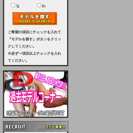
ユーザー様には、大変ご迷惑をおか
けいたしまして申し訳ございませ
な
わ
ん。
2023-08-31 (木)
【サーバーメンテナンス実施のお知
らせ】
ご希望の項目にチェックを入れて
『モデルを探す』ボタンをクリッ
2023年 9月10日（日曜日）午前8：
クしてください。
30から午前11：00（予定）まで、
※必ず一項目以上チェックを入れ
サーバーメンテナンスを実施いたし
てください。
ます。その為、アクセスはできませ
ん。会員様には、ご迷惑をお掛けし
ますが、ご理解の程を宜しくお願い
致します。
2022-09-01 (木)
【サーバーメンテナンスのお知ら
せ】
9月10日（土曜日）AM6：00から
AM8：00（予定）サーバーメンテ
ナンスを致します。ご迷惑をおかけ