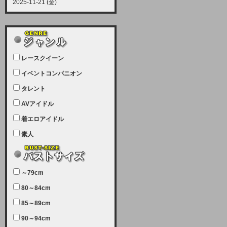
2025-11-21 (金)
【サーバーメンテナンス実施につい
て】
12月21日（日曜日）午前9：00か
ら午前11：00（予定）でサーバー
レースクイーン
メンテナンスを実施します。ユーザ
ー様にはご迷惑をおかけしますがご
イベントコンパニオン
理解いただけます様、宜しくお願い
タレント
致します。
AVアイドル
2025-07-05 (土)
【サーバーメンテナンス完了のお知
着エロアイドル
らせ】
素人
本日、サーバーメンテナンスのため
ユーザー様には大変ご迷惑をおかけ
しました。無事、メンテナンスが完
～79cm
了しました。今後とも宜しくお願い
80～84cm
致します。
2025-06-11 (水)
85～89cm
【サーバーメンテナンス実施につい
90～94cm
て】