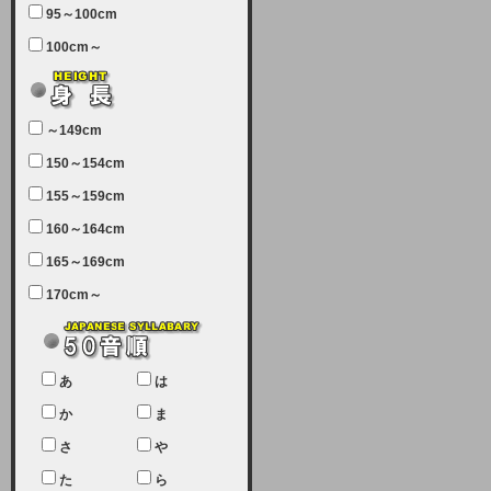
95～100cm
7月5日（土曜日）午前7：00から午
100cm～
前11：30（予定）でサーバーメン
テナンスを実施します。ユーザー様
にはご迷惑をおかけしますがご理解
いただけます様、宜しくお願い致し
～149cm
ます。
150～154cm
2024-03-19 (火)
155～159cm
【クレジットカード決済について
②】
160～164cm
165～169cm
現在、クレジットカード決済はJCB
のみになっております。大変ご迷惑
170cm～
をお掛けします。銀行振込、ビット
キャシュでの決済は可能ですので、
宜しくお願い致します。
2024-02-23 (金)
あ
は
【クレジットカード決済について】
か
ま
只今、クレジットカード会社の都合
さ
や
により決済ができない状況です。
た
ら