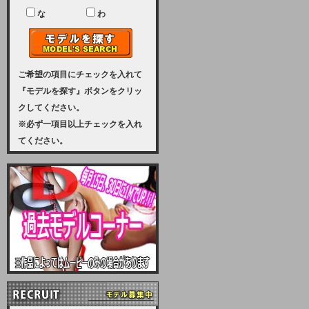
ユーザー様には、大変ご迷惑をおか
けいたしまして申し訳ございませ
な
わ
ん。
2023-08-31 (木)
【サーバーメンテナンス実施のお知
らせ】
ご希望の項目にチェックを入れて
『モデルを探す』ボタンをクリッ
2023年 9月10日（日曜日）午前8：
クしてください。
30から午前11：00（予定）まで、
※必ず一項目以上チェックを入れ
サーバーメンテナンスを実施いたし
てください。
ます。その為、アクセスはできませ
ん。会員様には、ご迷惑をお掛けし
ますが、ご理解の程を宜しくお願い
致します。
2022-09-01 (木)
【サーバーメンテナンスのお知ら
せ】
9月10日（土曜日）AM6：00から
AM8：00（予定）サーバーメンテ
ナンスを致します。ご迷惑をおかけ