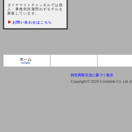
しますが、宜しくお願い致します。
ダイナマイトチャンネルでは個
人・事務所所属問わずモデルを
2021-10-22 (金)
募集しています。
【サーバー不具合のお詫び】
お問い合わせはこちら
2021/10/7に起きました地震によ
り、サーバーに過大な問題が生じ、
会員様にはご迷惑をお掛けしました
ことをお詫びいたします。また、サ
ーバー復旧はいたしましたが、未だ
不安定な状況もあります。会員様に
は、ご不便をお掛けしますが宜しく
お願い申し上げます。
特定商取引法に基づく表示
2021-08-30 (月)
Copyright © 2026 Complete Co..Ltd. 
【サーバーメンテナンスのお知ら
せ】
2021年9月11日（土曜日）午前8：
00から午前11：00（予定）までサ
ーバーメンテナンス作業を行います
ので、アクセスができなくなりま
す。ユーザー様には大変ご迷惑をお