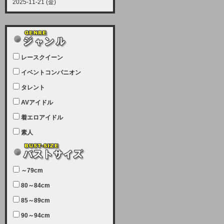
2025-11-21 (金)
【サーバーメンテナンス実施につい
て】
12月21日（日曜日）午前9：00か
ら午前11：00（予定）でサーバー
レースクイーン
メンテナンスを実施します。ユーザ
ー様にはご迷惑をおかけしますがご
イベントコンパニオン
理解いただけます様、宜しくお願い
タレント
致します。
AVアイドル
2025-07-05 (土)
【サーバーメンテナンス完了のお知
着エロアイドル
らせ】
素人
本日、サーバーメンテナンスのため
ユーザー様には大変ご迷惑をおかけ
しました。無事、メンテナンスが完
～79cm
了しました。今後とも宜しくお願い
80～84cm
致します。
2025-06-11 (水)
85～89cm
【サーバーメンテナンス実施につい
90～94cm
て】