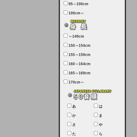
95～100cm
7月5日（土曜日）午前7：00から午
100cm～
前11：30（予定）でサーバーメン
テナンスを実施します。ユーザー様
にはご迷惑をおかけしますがご理解
いただけます様、宜しくお願い致し
～149cm
ます。
150～154cm
2024-03-19 (火)
155～159cm
【クレジットカード決済について
②】
160～164cm
165～169cm
現在、クレジットカード決済はJCB
のみになっております。大変ご迷惑
170cm～
をお掛けします。銀行振込、ビット
キャシュでの決済は可能ですので、
宜しくお願い致します。
2024-02-23 (金)
あ
は
【クレジットカード決済について】
か
ま
只今、クレジットカード会社の都合
さ
や
により決済ができない状況です。
た
ら