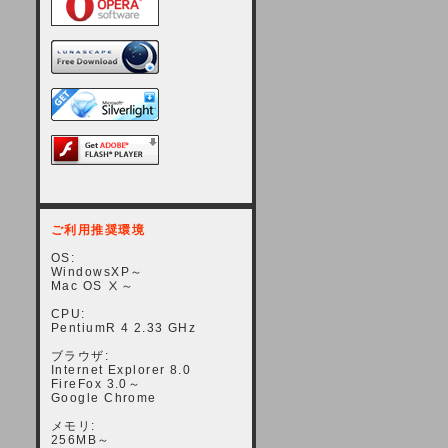
ご利用推奨環境
OS:
WindowsXP～
Mac OS Ⅹ～
CPU:
PentiumR 4 2.33 GHz
ブラウザ:
Internet Explorer 8.0
FireFox 3.0～
Google Chrome
メモリ:
256MB～