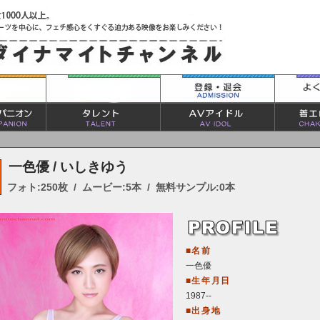
一色優 / いしきゆう
フォト:250枚 / ムービー:5本 / 無料サンプル:0本
■名前
一色優
■生年月日
1987--
■出身地