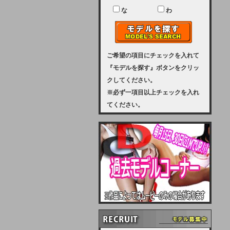
ユーザー様には、大変ご迷惑をおか
けいたしまして申し訳ございませ
な
わ
ん。
2023-08-31 (木)
【サーバーメンテナンス実施のお知
らせ】
ご希望の項目にチェックを入れて
『モデルを探す』ボタンをクリッ
2023年 9月10日（日曜日）午前8：
クしてください。
30から午前11：00（予定）まで、
※必ず一項目以上チェックを入れ
サーバーメンテナンスを実施いたし
てください。
ます。その為、アクセスはできませ
ん。会員様には、ご迷惑をお掛けし
ますが、ご理解の程を宜しくお願い
致します。
2022-09-01 (木)
【サーバーメンテナンスのお知ら
せ】
9月10日（土曜日）AM6：00から
AM8：00（予定）サーバーメンテ
ナンスを致します。ご迷惑をおかけ