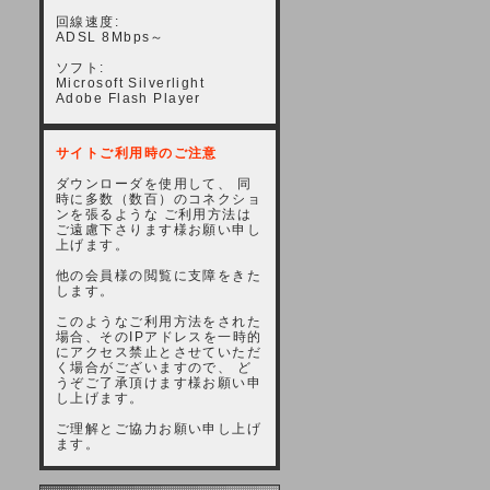
回線速度:
ADSL 8Mbps～
ソフト:
Microsoft Silverlight
Adobe Flash Player
サイトご利用時のご注意
ダウンローダを使用して、 同
時に多数（数百）のコネクショ
ンを張るような ご利用方法は
ご遠慮下さります様お願い申し
上げます。
他の会員様の閲覧に支障をきた
します。
このようなご利用方法をされた
場合、そのIPアドレスを一時的
にアクセス禁止とさせていただ
く場合がございますので、 ど
うぞご了承頂けます様お願い申
し上げます。
ご理解とご協力お願い申し上げ
ます。