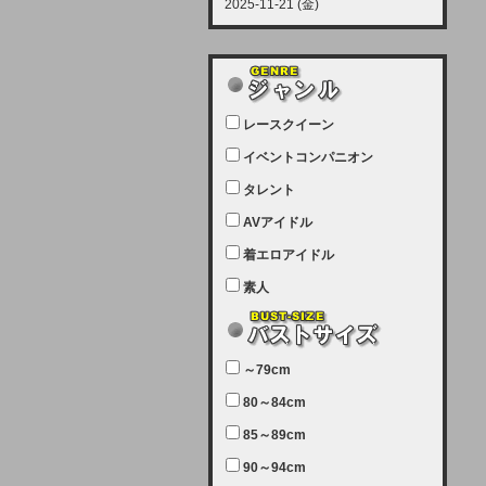
2025-11-21 (金)
【サーバーメンテナンス実施につい
て】
12月21日（日曜日）午前9：00か
ら午前11：00（予定）でサーバー
レースクイーン
メンテナンスを実施します。ユーザ
ー様にはご迷惑をおかけしますがご
イベントコンパニオン
理解いただけます様、宜しくお願い
タレント
致します。
AVアイドル
2025-07-05 (土)
【サーバーメンテナンス完了のお知
着エロアイドル
らせ】
素人
本日、サーバーメンテナンスのため
ユーザー様には大変ご迷惑をおかけ
しました。無事、メンテナンスが完
～79cm
了しました。今後とも宜しくお願い
80～84cm
致します。
2025-06-11 (水)
85～89cm
【サーバーメンテナンス実施につい
90～94cm
て】