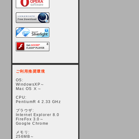
ご利用推奨環境
OS:
WindowsXP～
Mac OS Ⅹ～
CPU:
PentiumR 4 2.33 GHz
ブラウザ:
Internet Explorer 8.0
FireFox 3.0～
Google Chrome
メモリ:
256MB～