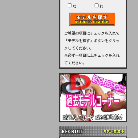
ユーザー様には、大変ご迷惑をおか
けいたしまして申し訳ございませ
な
わ
ん。
2023-08-31 (木)
【サーバーメンテナンス実施のお知
らせ】
ご希望の項目にチェックを入れて
『モデルを探す』ボタンをクリッ
2023年 9月10日（日曜日）午前8：
クしてください。
30から午前11：00（予定）まで、
※必ず一項目以上チェックを入れ
サーバーメンテナンスを実施いたし
てください。
ます。その為、アクセスはできませ
ん。会員様には、ご迷惑をお掛けし
ますが、ご理解の程を宜しくお願い
致します。
2022-09-01 (木)
【サーバーメンテナンスのお知ら
せ】
9月10日（土曜日）AM6：00から
AM8：00（予定）サーバーメンテ
ナンスを致します。ご迷惑をおかけ