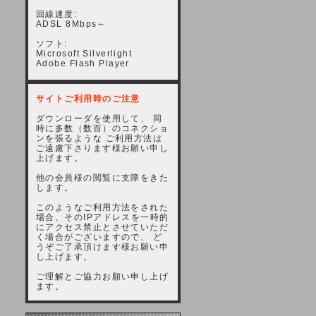
回線速度:
ADSL 8Mbps～
ソフト:
Microsoft Silverlight
Adobe Flash Player
サイトご利用時のご注意
ダウンローダを使用して、 同
時に多数（数百）のコネクショ
ンを張るような ご利用方法は
ご遠慮下さります様お願い申し
上げます。
他の会員様の閲覧に支障をきた
します。
このようなご利用方法をされた
場合、そのIPアドレスを一時的
にアクセス禁止とさせていただ
く場合がございますので、 ど
うぞご了承頂けます様お願い申
し上げます。
ご理解とご協力お願い申し上げ
ます。