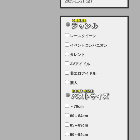
2025-11-21 (金)
【サーバーメンテナンス実施につい
て】
12月21日（日曜日）午前9：00か
ら午前11：00（予定）でサーバー
レースクイーン
メンテナンスを実施します。ユーザ
ー様にはご迷惑をおかけしますがご
イベントコンパニオン
理解いただけます様、宜しくお願い
タレント
致します。
AVアイドル
2025-07-05 (土)
【サーバーメンテナンス完了のお知
着エロアイドル
らせ】
素人
本日、サーバーメンテナンスのため
ユーザー様には大変ご迷惑をおかけ
しました。無事、メンテナンスが完
～79cm
了しました。今後とも宜しくお願い
80～84cm
致します。
2025-06-11 (水)
85～89cm
【サーバーメンテナンス実施につい
90～94cm
て】