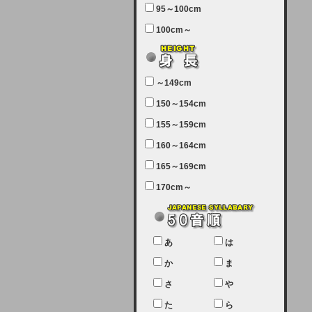
95～100cm
7月5日（土曜日）午前7：00から午
100cm～
前11：30（予定）でサーバーメン
テナンスを実施します。ユーザー様
にはご迷惑をおかけしますがご理解
いただけます様、宜しくお願い致し
～149cm
ます。
150～154cm
2024-03-19 (火)
155～159cm
【クレジットカード決済について
②】
160～164cm
165～169cm
現在、クレジットカード決済はJCB
のみになっております。大変ご迷惑
170cm～
をお掛けします。銀行振込、ビット
キャシュでの決済は可能ですので、
宜しくお願い致します。
2024-02-23 (金)
あ
は
【クレジットカード決済について】
か
ま
只今、クレジットカード会社の都合
さ
や
により決済ができない状況です。
た
ら