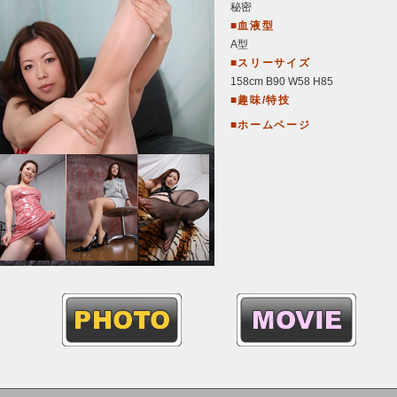
秘密
■血液型
A型
■スリーサイズ
158cm B90 W58 H85
■趣味/特技
■ホームページ