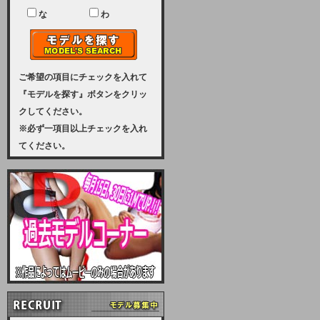
ユーザー様には、大変ご迷惑をおか
けいたしまして申し訳ございませ
な
わ
ん。
2023-08-31 (木)
【サーバーメンテナンス実施のお知
らせ】
ご希望の項目にチェックを入れて
『モデルを探す』ボタンをクリッ
2023年 9月10日（日曜日）午前8：
クしてください。
30から午前11：00（予定）まで、
※必ず一項目以上チェックを入れ
サーバーメンテナンスを実施いたし
てください。
ます。その為、アクセスはできませ
ん。会員様には、ご迷惑をお掛けし
ますが、ご理解の程を宜しくお願い
致します。
2022-09-01 (木)
【サーバーメンテナンスのお知ら
せ】
9月10日（土曜日）AM6：00から
AM8：00（予定）サーバーメンテ
ナンスを致します。ご迷惑をおかけ