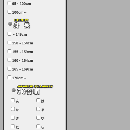
95～100cm
7月5日（土曜日）午前7：00から午
100cm～
前11：30（予定）でサーバーメン
テナンスを実施します。ユーザー様
にはご迷惑をおかけしますがご理解
いただけます様、宜しくお願い致し
～149cm
ます。
150～154cm
2024-03-19 (火)
155～159cm
【クレジットカード決済について
②】
160～164cm
165～169cm
現在、クレジットカード決済はJCB
のみになっております。大変ご迷惑
170cm～
をお掛けします。銀行振込、ビット
キャシュでの決済は可能ですので、
宜しくお願い致します。
2024-02-23 (金)
あ
は
【クレジットカード決済について】
か
ま
只今、クレジットカード会社の都合
さ
や
により決済ができない状況です。
た
ら