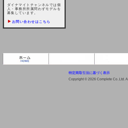
しますが、宜しくお願い致します。
ダイナマイトチャンネルでは個
人・事務所所属問わずモデルを
2021-10-22 (金)
募集しています。
【サーバー不具合のお詫び】
お問い合わせはこちら
2021/10/7に起きました地震によ
り、サーバーに過大な問題が生じ、
会員様にはご迷惑をお掛けしました
ことをお詫びいたします。また、サ
ーバー復旧はいたしましたが、未だ
不安定な状況もあります。会員様に
は、ご不便をお掛けしますが宜しく
お願い申し上げます。
特定商取引法に基づく表示
2021-08-30 (月)
Copyright © 2026 Complete Co..Ltd. 
【サーバーメンテナンスのお知ら
せ】
2021年9月11日（土曜日）午前8：
00から午前11：00（予定）までサ
ーバーメンテナンス作業を行います
ので、アクセスができなくなりま
す。ユーザー様には大変ご迷惑をお