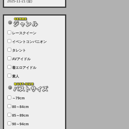
2025-11-21 (金)
【サーバーメンテナンス実施につい
て】
12月21日（日曜日）午前9：00か
ら午前11：00（予定）でサーバー
レースクイーン
メンテナンスを実施します。ユーザ
ー様にはご迷惑をおかけしますがご
イベントコンパニオン
理解いただけます様、宜しくお願い
タレント
致します。
AVアイドル
2025-07-05 (土)
【サーバーメンテナンス完了のお知
着エロアイドル
らせ】
素人
本日、サーバーメンテナンスのため
ユーザー様には大変ご迷惑をおかけ
しました。無事、メンテナンスが完
～79cm
了しました。今後とも宜しくお願い
80～84cm
致します。
2025-06-11 (水)
85～89cm
【サーバーメンテナンス実施につい
90～94cm
て】