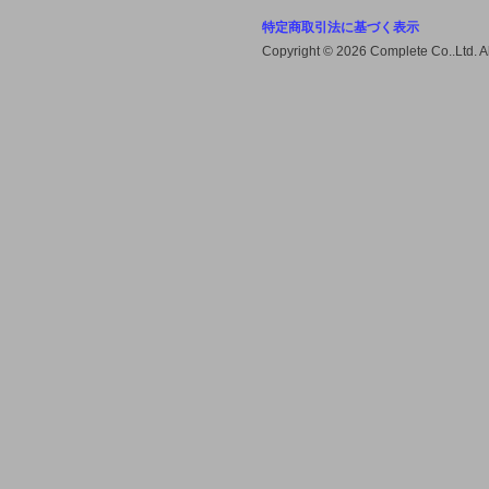
特定商取引法に基づく表示
Cチェック決済・EDY決済を
Copyright © 2026 Complete Co..Ltd. 
2014/3/25で終了致します。
2014/3/25以降でのCチェック決
済・EDY決済はできません。ご不
便をお掛けしますが宜しくお願い致
します。
2014-03-17 (月)
【電子マネー決済のお知らせ】
Cチェック決済・EDY決済を
2014/3/25で終了致します。ご不便
をお掛けしますが宜しくお願い致し
ます。
2013-12-05 (木)
【カード決済不具合のお詫び】
昨日にカード決済による不具合があ
りました。大変申し訳ございません
でした。 現在、不具合の調査をし
ております。また、現在は通常通り
カード決済はできますので宜しくお
願い致します。