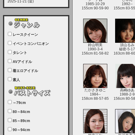
2025-11-21 (金)
1985-10-29
1992--
【サーバーメンテナンス実施につい
155cm 90-59-90
155cm 83-55
て】
12月21日（日曜日）午前9：00か
ら午前11：00（予定）でサーバー
レースクイーン
メンテナンスを実施します。ユーザ
ー様にはご迷惑をおかけしますがご
イベントコンパニオン
鈴山明美
須山るみ
1990-3-4
秘密-5-1
理解いただけます様、宜しくお願い
タレント
156cm 81-58-82
163cm 88-60
致します。
AVアイドル
2025-07-05 (土)
【サーバーメンテナンス完了のお知
着エロアイドル
らせ】
素人
本日、サーバーメンテナンスのため
たかさきゆこ
高嶋ゆあ
ユーザー様には大変ご迷惑をおかけ
1984--
1988-2-9
158cm 88-57-85
156cm 80-58
しました。無事、メンテナンスが完
～79cm
了しました。今後とも宜しくお願い
80～84cm
致します。
2025-06-11 (水)
85～89cm
【サーバーメンテナンス実施につい
90～94cm
て】