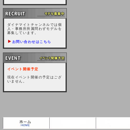
掛けしますが宜しくお願い致しま
す。
2020-09-15 (火)
ダイナマイトチャンネルでは個
人・事務所所属問わずモデルを
【サーバーメンテナンスのお知ら
募集しています。
せ】
お問い合わせはこちら
2020年9月19日（土）サーバーメ
ンテナンスを8：30から10：30の
間程度実施します。ユーザー様には
ご迷惑をおかけしますが、宜しくお
イベント開催予定
願いいたします。
現在イベント開催の予定はござ
2016-08-28 (日)
いません。
【緊急サーバーメンテナンス】
本日、緊急サーバーメンテナンスを
２２：３０から２３：３０の一時間
程度実施します。ユーザー様にはご
迷惑をおかけしますが、宜しくお願
いいたします。
2014-03-23 (日)
【電子マネー決済のお知らせ】