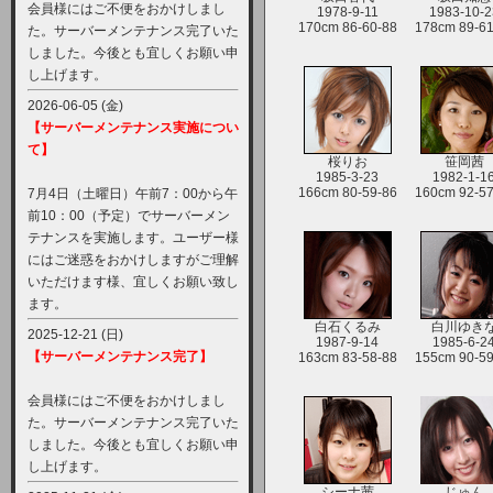
会員様にはご不便をおかけしまし
1978-9-11
1983-10-2
170cm 86-60-88
178cm 89-61
た。サーバーメンテナンス完了いた
しました。今後とも宜しくお願い申
し上げます。
2026-06-05 (金)
【サーバーメンテナンス実施につい
て】
桜りお
笹岡茜
1985-3-23
1982-1-1
166cm 80-59-86
160cm 92-57
7月4日（土曜日）午前7：00から午
前10：00（予定）でサーバーメン
テナンスを実施します。ユーザー様
にはご迷惑をおかけしますがご理解
いただけます様、宜しくお願い致し
ます。
白石くるみ
白川ゆき
2025-12-21 (日)
1987-9-14
1985-6-2
【サーバーメンテナンス完了】
163cm 83-58-88
155cm 90-59
会員様にはご不便をおかけしまし
た。サーバーメンテナンス完了いた
しました。今後とも宜しくお願い申
し上げます。
シーナ茜
じゅん