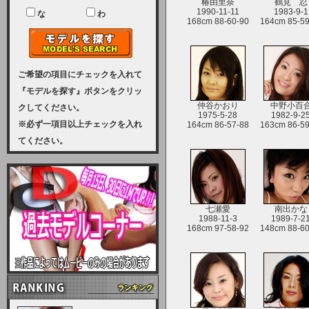
ユーザー様には、大変ご迷惑をおか
椿由里奈
鶴見 忍
1990-11-11
1983-9-1
けいたしまして申し訳ございませ
な
わ
168cm 88-60-90
164cm 85-59
ん。
2023-08-31 (木)
【サーバーメンテナンス実施のお知
らせ】
ご希望の項目にチェックを入れて
『モデルを探す』ボタンをクリッ
2023年 9月10日（日曜日）午前8：
仲谷かおり
中野小百
クしてください。
1975-5-28
1982-9-2
30から午前11：00（予定）まで、
※必ず一項目以上チェックを入れ
164cm 86-57-88
163cm 86-59
サーバーメンテナンスを実施いたし
てください。
ます。その為、アクセスはできませ
ん。会員様には、ご迷惑をお掛けし
ますが、ご理解の程を宜しくお願い
致します。
2022-09-01 (木)
七瀬愛
南出かな
1988-11-3
1989-7-2
168cm 97-58-92
148cm 88-60
【サーバーメンテナンスのお知ら
せ】
9月10日（土曜日）AM6：00から
AM8：00（予定）サーバーメンテ
ナンスを致します。ご迷惑をおかけ