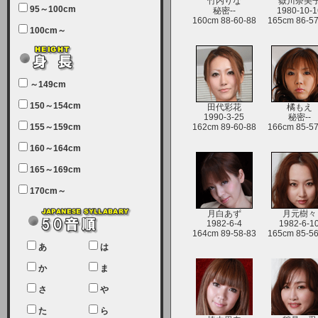
竹内りな
嶽川奈美
95～100cm
秘密--
1980-10-1
160cm 88-60-88
165cm 86-57
7月5日（土曜日）午前7：00から午
100cm～
前11：30（予定）でサーバーメン
テナンスを実施します。ユーザー様
にはご迷惑をおかけしますがご理解
いただけます様、宜しくお願い致し
～149cm
ます。
150～154cm
田代彩花
橘もえ
2024-03-19 (火)
1990-3-25
秘密--
155～159cm
162cm 89-60-88
166cm 85-57
【クレジットカード決済について
②】
160～164cm
165～169cm
現在、クレジットカード決済はJCB
のみになっております。大変ご迷惑
170cm～
をお掛けします。銀行振込、ビット
キャシュでの決済は可能ですので、
月白あず
月元樹々
1982-6-4
1982-6-1
宜しくお願い致します。
164cm 89-58-83
165cm 85-56
2024-02-23 (金)
あ
は
【クレジットカード決済について】
か
ま
只今、クレジットカード会社の都合
さ
や
により決済ができない状況です。
た
ら