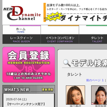
タレント
前のページ
1
| 
2026-07-04 (土)
【サーバーメンテナンス完了】
坂口香代
坂田知恵