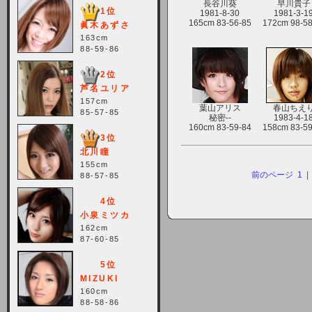
長谷川葵
早川貴子
しますが、宜しくお願い致します。
1位
1981-8-30
1981-3-1
165cm 83-56-85
172cm 98-58
2021-10-22 (金)
眞木あずさ
163cm
【サーバー不具合のお詫び】
88-59-86
2021/10/7に起きました地震によ
2位
り、サーバーに過大な問題が生じ、
芦名ユリア
会員様にはご迷惑をお掛けしました
157cm
葉山アリス
春山ちえ
ことをお詫びいたします。また、サ
85-57-85
秘密--
1983-4-1
ーバー復旧はいたしましたが、未だ
160cm 83-59-84
158cm 83-59
不安定な状況もあります。会員様に
3位
は、ご不便をお掛けしますが宜しく
北川瞳
お願い申し上げます。
155cm
前のページ
1
| 
88-57-85
2021-08-30 (月)
4位
【サーバーメンテナンスのお知ら
小泉ミツカ
せ】
162cm
87-60-85
2021年9月11日（土曜日）午前8：
5位
00から午前11：00（予定）までサ
MIZUKI
ーバーメンテナンス作業を行います
160cm
ので、アクセスができなくなりま
88-58-86
す。ユーザー様には大変ご迷惑をお